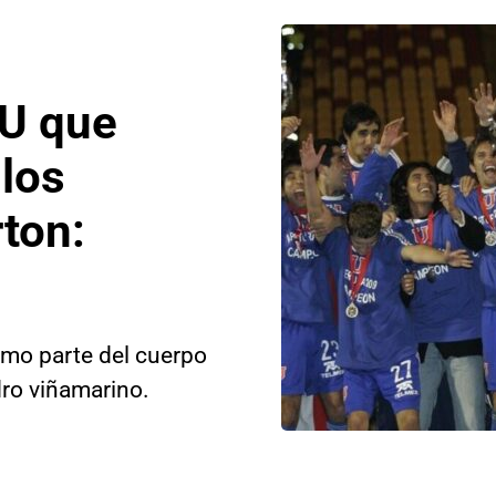
 U que
los
rton:
omo parte del cuerpo
dro viñamarino.