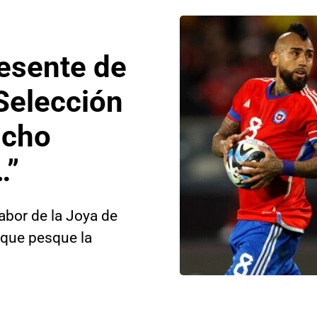
resente de
 Selección
ucho
…”
abor de la Joya de
s que pesque la