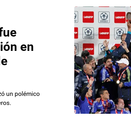
fue
ión en
de
izó un polémico
ros.