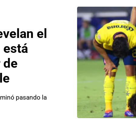
evelan el
 está
 de
le
erminó pasando la