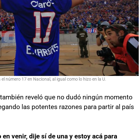
el número 17 en Nacional, al igual como lo hizo en la U.
 también reveló que no dudó ningún momento
egando las potentes razones para partir al país
n venir, dije sí de una y estoy acá para