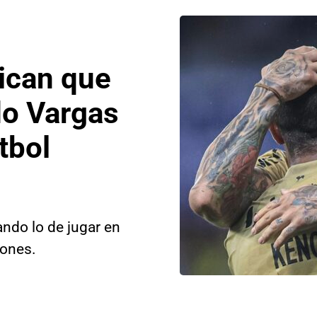
dican que
do Vargas
tbol
ando lo de jugar en
iones.