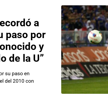
recordó a
u paso por
conocido y
lo de la U”
or su paso en
tel del 2010 con