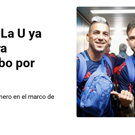
La U ya
ra
bo por
anero en el marco de