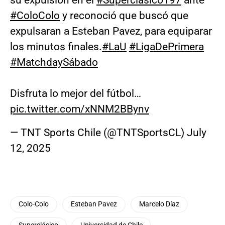
#ColoColo
y reconoció que buscó que
expulsaran a Esteban Pavez, para equiparar
los minutos finales.
#LaU
#LigaDePrimera
#MatchdaySábado
Disfruta lo mejor del fútbol…
pic.twitter.com/xNNM2BBynv
— TNT Sports Chile (@TNTSportsCL)
July
12, 2025
Colo-Colo
Esteban Pavez
Marcelo Díaz