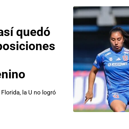
 así quedó
 posiciones
enino
lorida, la U no logró