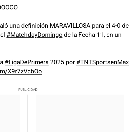
SÓOOOO
aló una definición MARAVILLOSA para el 4-0 de
 el
#MatchdayDomingo
de la Fecha 11, en un
la
#LigaDePrimera
2025 por
#TNTSportsenMax
com/X9r7zVcbOo