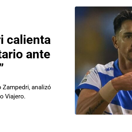
 calienta
tario ante
”
o Zampedri, analizó
o Viajero.