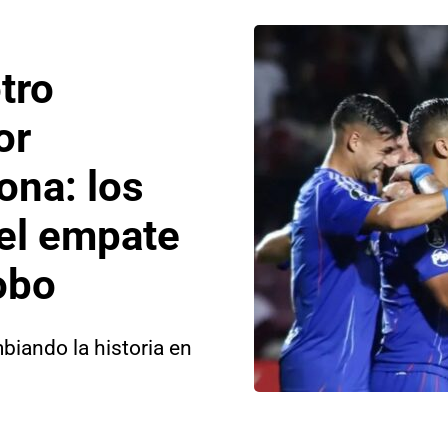
tro
or
ona: los
el empate
obo
biando la historia en