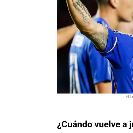
El 
¿Cuándo vuelve a j