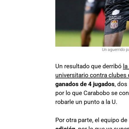
Un aguerrido pa
Un resultado que derribó
la
universitario contra clubes 
ganados de 4 jugados
, dos
por lo que Carabobo se conv
robarle un punto a la U.
Por otra parte, el equipo 
edición
, por lo que ya supe