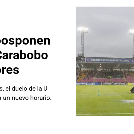
posponen
 Carabobo
ores
, el duelo de la U
n un nuevo horario.