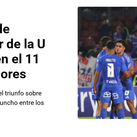
de
 de la U
n el 11
dores
el triunfo sobre
huncho entre los