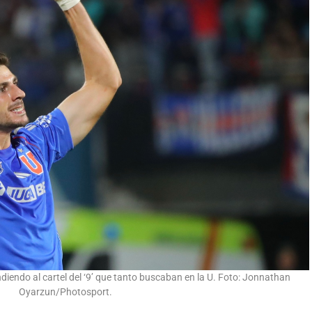
iendo al cartel del ‘9’ que tanto buscaban en la U. Foto: Jonnathan
Oyarzun/Photosport.