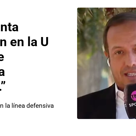
anta
n en la U
e
a
”
n la línea defensiva