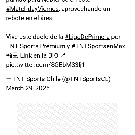
#MatchdayViernes
, aprovechando un
rebote en el área.
Vive este duelo de la
#LigaDePrimera
por
TNT Sports Premium y
#TNTSportsenMax
📲💻 Link en la BIO 📍
pic.twitter.com/SGEbMS3lj1
— TNT Sports Chile (@TNTSportsCL)
March 29, 2025