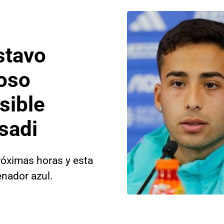
stavo
roso
sible
sadi
próximas horas y esta
enador azul.