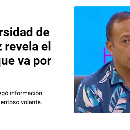
rsidad de
 revela el
ue va por
regó información
alentoso volante.