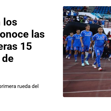
 los
conoce las
eras 15
 de
primera rueda del