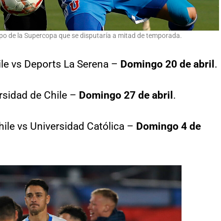
cipo de la Supercopa que se disputaría a mitad de temporada.
ile vs Deports La Serena –
Domingo 20 de abril
.
ersidad de Chile –
Domingo 27 de abril
.
hile vs Universidad Católica –
Domingo 4 de