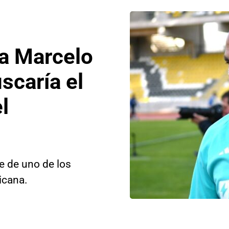
a Marcelo
scaría el
l
je de uno de los
icana.