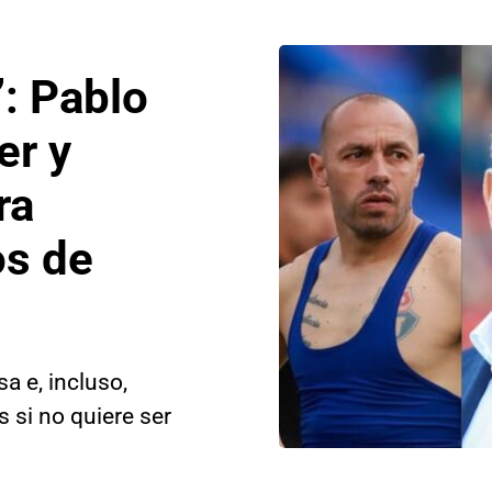
”: Pablo
er y
ra
os de
a e, incluso,
s si no quiere ser