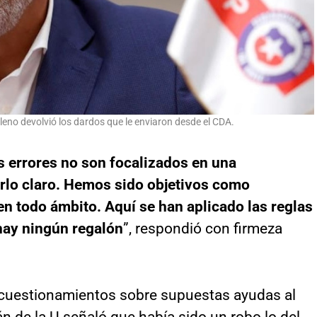
hileno devolvió los dardos que le enviaron desde el CDA.
s errores no son focalizados en una
jarlo claro. Hemos sido objetivos como
en todo ámbito. Aquí se han aplicado las reglas
 hay ningún regalón
”, respondió con firmeza
 cuestionamientos sobre supuestas ayudas al
tán de la U señaló que había sido un robo lo del