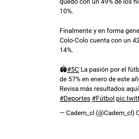
quedó con un 49% de los hin
10%.
Finalmente y en forma gene
Colo-Colo cuenta con un 42
14%.
🏟️
#5C
La pasión por el fút
de 57% en enero de este añ
Revisa más resultados aquí
#Deportes
#Fútbol
pic.twi
— Cadem_cl (@Cadem_cl)
O