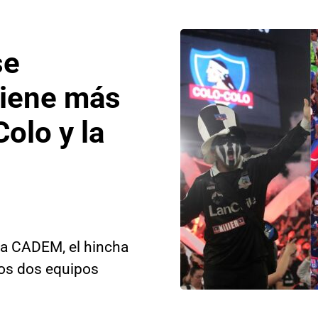
se
tiene más
olo y la
ta CADEM, el hincha
ros dos equipos