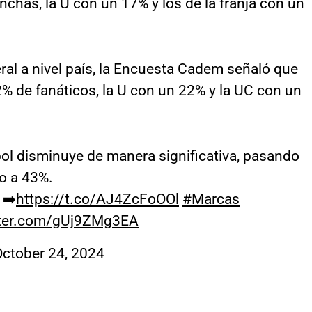
chas, la U con un 17% y los de la franja con un
ral a nivel país, la Encuesta Cadem señaló que
% de fanáticos, la U con un 22% y la UC con un
bol disminuye de manera significativa, pasando
o a 43%.
 ➡️
https://t.co/AJ4ZcFoOOl
#Marcas
tter.com/gUj9ZMg3EA
ctober 24, 2024