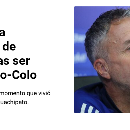
a
 de
as ser
lo-Colo
e momento que vivió
Huachipato.