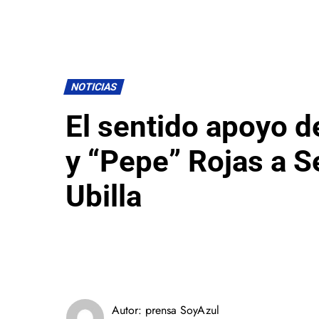
NOTICIAS
El sentido apoyo d
y “Pepe” Rojas a S
Ubilla
Autor:
prensa SoyAzul