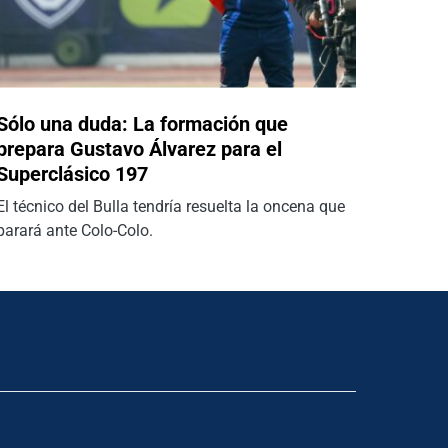
Sólo una duda: La formación que
prepara Gustavo Álvarez para el
Superclásico 197
El técnico del Bulla tendría resuelta la oncena que
parará ante Colo-Colo.