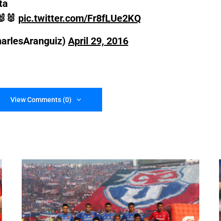
ta
🐰🐰
pic.twitter.com/Fr8fLUe2KQ
harlesAranguiz)
April 29, 2016
View Comments (0)