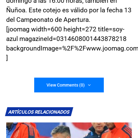
domingo a las 16:00 horas, también en
Ñuñoa. Este cotejo es válido por la fecha 13
del Campeonato de Apertura.
[joomag width=600 height=272 title=soy-
azul magazineId=0314608001443878218
backgroundImage=%2F%2Fwww.joomag.com%
]
View Comments (0)
ARTÍCULOS RELACIONADOS