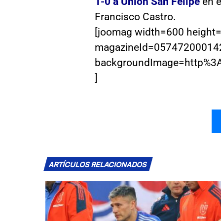
1-0 a Unión San Felipe
en e
Francisco Castro.
[joomag width=600 height=2
magazineId=05747200014
backgroundImage=http%
]
ARTÍCULOS RELACIONADOS