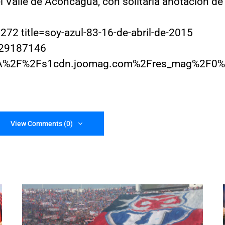
l Valle de Aconcagua, con solitaria anotación de
72 title=soy-azul-83-16-de-abril-de-2015
29187146
3A%2F%2Fs1cdn.joomag.com%2Fres_mag%2F0
View Comments (0)