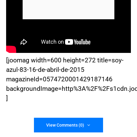
[joomag width=600 height=272 title=soy-
azul-83-16-de-abril-de-2015
magazineId=0574720001429187146
backgroundImage=http%3A%2F%2Fs1cdn.j
]
View Comments (0)