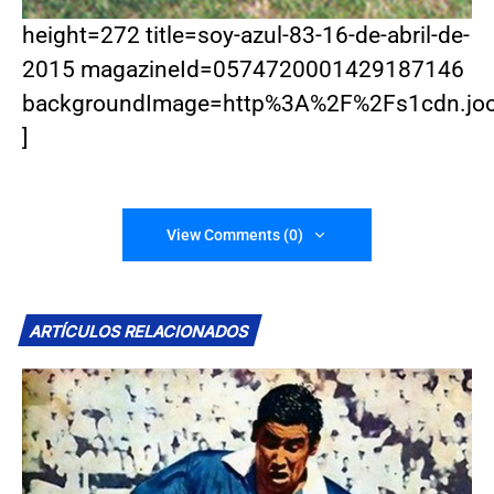
height=272 title=soy-azul-83-16-de-abril-de-
2015 magazineId=0574720001429187146
backgroundImage=http%3A%2F%2Fs1cdn.j
]
View Comments (0)
ARTÍCULOS RELACIONADOS