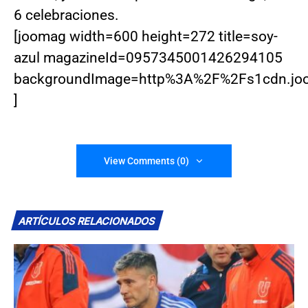
6 celebraciones.
[joomag width=600 height=272 title=soy-
azul magazineId=0957345001426294105
backgroundImage=http%3A%2F%2Fs1cdn.j
]
View Comments (0)
ARTÍCULOS RELACIONADOS