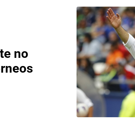
te no
orneos