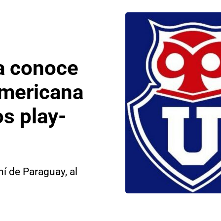
ya conoce
americana
os play-
í de Paraguay, al