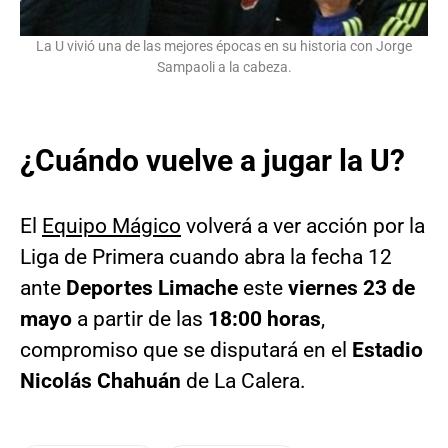
La U vivió una de las mejores épocas en su historia con Jorge
Sampaoli a la cabeza.
¿Cuándo vuelve a jugar la U?
El
Equipo Mágico
volverá a ver acción por la
Liga de Primera cuando abra la fecha 12
ante
Deportes Limache
este
viernes 23 de
mayo
a partir de las
18:00 horas
,
compromiso que se disputará en el
Estadio
Nicolás Chahuán
de La Calera.