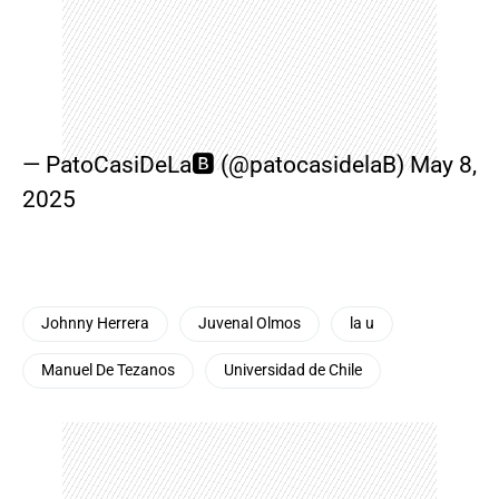
— PatoCasiDeLa🅱️ (@patocasidelaB)
May 8,
2025
Johnny Herrera
Juvenal Olmos
la u
Manuel De Tezanos
Universidad de Chile