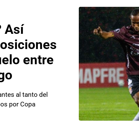
? Así
posiciones
uelo entre
go
antes al tanto del
ños por Copa