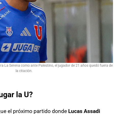
ntra La Serena como ante Palestino, el jugador de 21 años quedó fuera de
la citación.
ugar la U?
que el próximo partido donde
Lucas Assadi