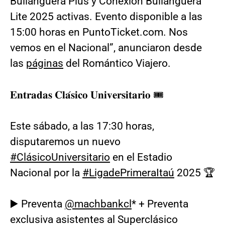
Bullanguera Plus y Conexión Bullanguera
Lite 2025 activas. Evento disponible a las
15:00 horas en PuntoTicket.com. Nos
vemos en el Nacional”, anunciaron desde
las
páginas
del Romántico Viajero.
𝐄𝐧𝐭𝐫𝐚𝐝𝐚𝐬 𝐂𝐥𝐚́𝐬𝐢𝐜𝐨 𝐔𝐧𝐢𝐯𝐞𝐫𝐬𝐢𝐭𝐚𝐫𝐢𝐨 🎟️
Este sábado, a las 17:30 horas,
disputaremos un nuevo
#ClásicoUniversitario
en el Estadio
Nacional por la
#LigadePrimeraItaú
2025 🏆
▶️ Preventa
@machbankcl
* + Preventa
exclusiva asistentes al Superclásico