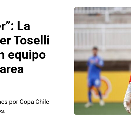
r”: La
er Toselli
en equipo
tarea
nes por Copa Chile
s.