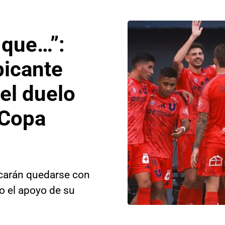
 que…”:
picante
del duelo
 Copa
scarán quedarse con
o el apoyo de su