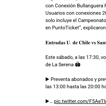
con Conexión Bullanguera P
Usuarios con conexiones 20
solo incluye el Campeonato
en PuntoTicket”, explicaron
𝐄𝐧𝐭𝐫𝐚𝐝𝐚𝐬 𝐔. 𝐝𝐞 𝐂𝐡𝐢𝐥𝐞 𝐯𝐬 𝐒𝐚
Este sábado, a las 17:30, v
de La Serena 🏟️
▶️ Preventa abonados y pr
las 13:00 hasta las 20:00 h
▶️…
pic.twitter.com/F5AeTl