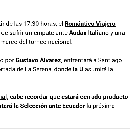
ir de las 17:30 horas, el
Romántico Viajero
 de sufrir un empate ante
Audax Italiano
y una
 marco del torneo nacional.
do por
Gustavo Álvarez,
enfrentará a Santiago
ortada de La Serena, donde
la U
asumirá la
al,
cabe recordar que estará cerrado producto
ntará la Selección ante Ecuador
la próxima