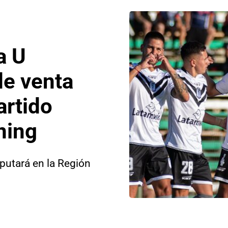
a U
de venta
artido
ning
putará en la Región