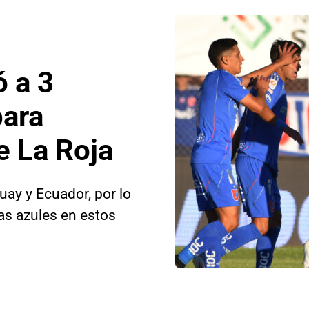
ó a 3
para
e La Roja
uay y Ecuador, por lo
as azules en estos