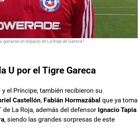
cu ganarse un espacio en La Roja de Gareca?
a U por el Tigre Gareca
 y el Príncipe, también recibieron su
riel Castellón
,
Fabián Hormazábal
que ya toma
DT de La Roja, además del defensor
Ignacio Tapia
ra
, siendo las grandes sorpresas de este