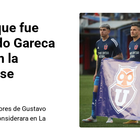
que fue
do Gareca
n la
ese
lores de Gustavo
onsiderara en La