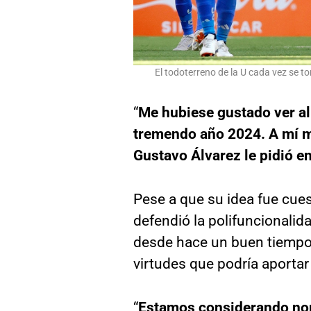
El todoterreno de la U cada vez se t
“
Me hubiese gustado ver al
tremendo año 2024. A mí m
Gustavo Álvarez le pidió e
Pese a que su idea fue cues
defendió la polifuncionalida
desde hace un buen tiempo 
virtudes que podría aportar
“
Estamos considerando nomb