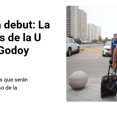
 debut: La
s de la U
 Godoy
es que serán
so de la