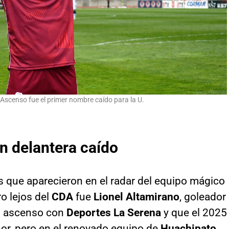
 Ascenso fue el primer nombre caído para la U.
n delantera caído
s que aparecieron en el radar del equipo mágico
ro lejos del
CDA
fue
Lionel Altamirano
, goleador
l ascenso con
Deportes La Serena
y que el 2025
nor, pero en el renovado equipo de
Huachipato
.