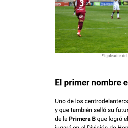
El goleador del
El primer nombre e
Uno de los centrodelantero
y que también selló su futu
de la
Primera B
que logró e
jugará en al División de Ho