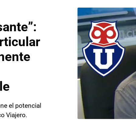
sante”:
rticular
inente
le
ene el potencial
o Viajero.