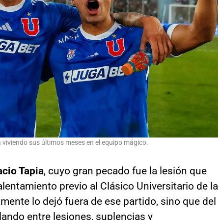
a viviendo sus últimos meses en el equipo mágico.
acio Tapia
, cuyo gran pecado fue la lesión que
alentamiento previo al Clásico Universitario de la
mente lo dejó fuera de ese partido, sino que del
ando entre lesiones, suplencias y