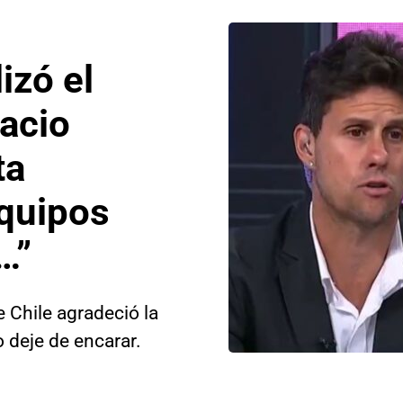
izó el
acio
ta
equipos
…”
e Chile agradeció la
o deje de encarar.