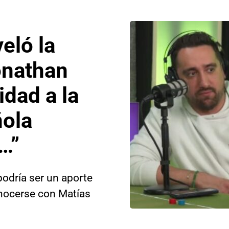
eló la
onathan
ridad a la
ñola
…”
podría ser un aporte
onocerse con Matías