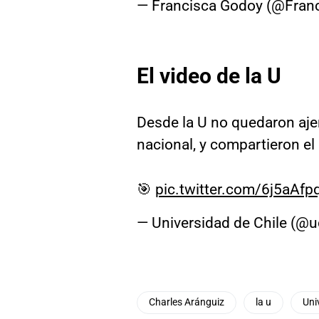
— Francisca Godoy (@Fra
El video de la U
Desde la U no quedaron ajen
nacional, y compartieron el
🎯
pic.twitter.com/6j5aAf
— Universidad de Chile (@u
Charles Aránguiz
la u
Uni