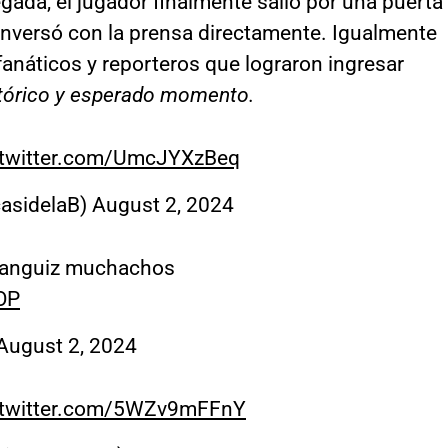
egada, el jugador finalmente salió por una puerta
conversó con la prensa directamente. Igualmente
anáticos y reporteros que lograron ingresar
stórico y esperado momento.
.twitter.com/UmcJYXzBeq
asidelaB)
August 2, 2024
Aranguiz muchachos
OP
August 2, 2024
.twitter.com/5WZv9mFFnY