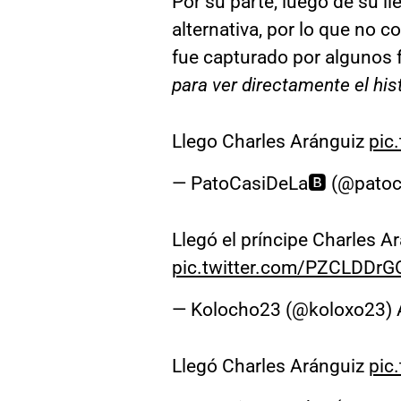
Por su parte, luego de su ll
alternativa, por lo que no 
fue capturado por algunos f
para ver directamente el hi
Llego Charles Aránguiz
pic
— PatoCasiDeLa🅱️ (@patoc
Llegó el príncipe Charles 
pic.twitter.com/PZCLDDrG
— Kolocho23 (@koloxo23)
Llegó Charles Aránguiz
pic