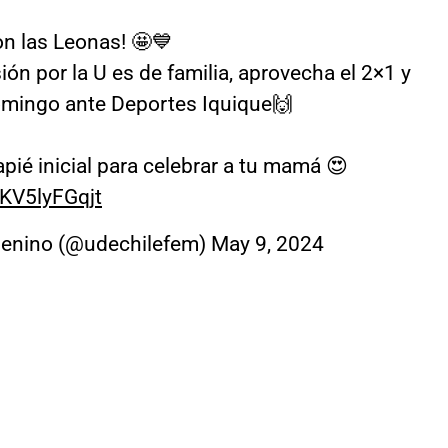
on las Leonas! 🤩💙
n por la U es de familia, aprovecha el 2×1 y
domingo ante Deportes Iquique🙌
ié inicial para celebrar a tu mamá 😍
/KV5lyFGqjt
menino (@udechilefem)
May 9, 2024